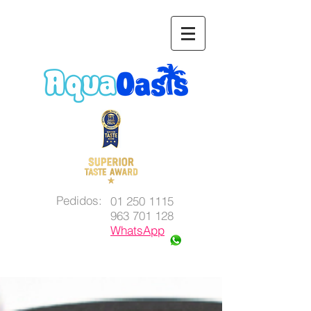
Pedidos:
01 250 1115
963 701 128
WhatsApp