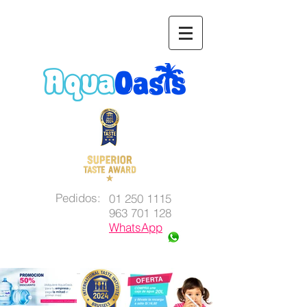
Pedidos:
01 250 1115
963 701 128
WhatsApp