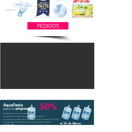
PEDIDOS
Por la Compra
50%
AquaOasis
para tu
empresa
No válido con otras promociones
La promoción se aplica solo para clientes con RUC 20
La promoción se aplica solo para clientes nuevos en zonas de cobertura.
Adquiere agua AquaOasis para tu empresa y paga la mitad
al 30 de Marzo
el primer mes!