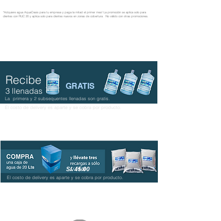
*Adquiere agua AquaOasis para tu empresa y paga la mitad
el primer mes! La promoción se aplica solo para
clientes con RUC 20 y aplica solo para clientes nuevos en zonas de cobertura. No válido con otras promociones.
Recibe
GRATIS
3 llenadas
La primera y 2 subsequentes llenadas
son gratis.
El costo de delivery es aparte y se cobra por producto.
S/. 45.00
El costo de delivery es aparte y se cobra por producto.