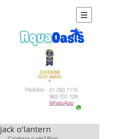
Pedidos:
01 250 1115
963 701 128
WhatsApp
jack o'lantern
¿Calabaza o arte? Blog 