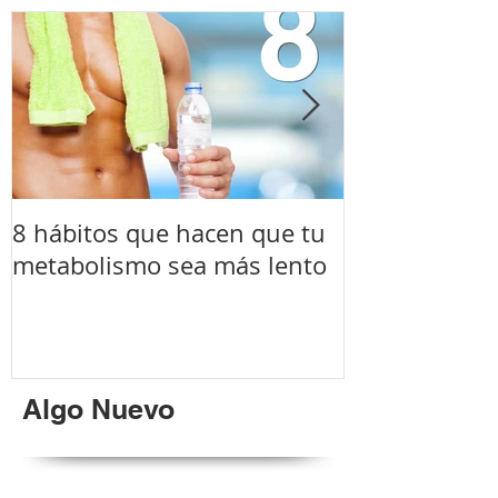
8 hábitos que hacen que tu
Si eres padre
metabolismo sea más lento
este video.
Algo Nuevo