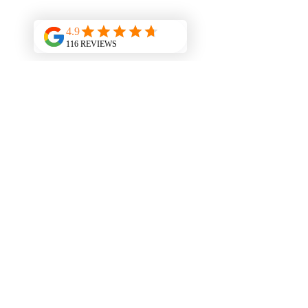
Agua AquaOasis en Caja de 20 Litros
Agua AquaOasis en Caja de 20 Litros
S/.19.90
En oferta