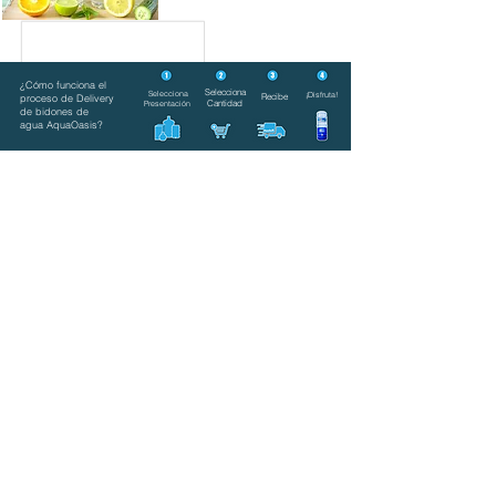
SABOR y COLOR
¿Cómo funciona el
Selecciona
Selecciona
¡Disfruta!
Recibe
proceso de Delivery
Cantidad
Presentación
de bidones de
agua AquaOasis?
Ordenar por
Filtros
Borrar todos
Filtros
Borrar todos
Mostrar objeto
Mostrar objeto